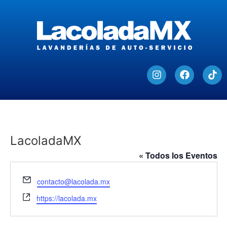
LacoladaMX
« Todos los Eventos
Email
contacto@lacolada.mx
Website
https://lacolada.mx