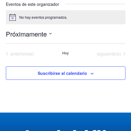
Eventos de este organizador
No hay eventos programados.
Aviso
Próximamente
Seleccionar
fecha.
Eventos
Eventos
anterior(es)
Hoy
siguiente(s)
Suscribirse al calendario